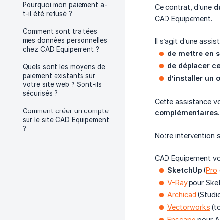
Pourquoi mon paiement a-
Ce contrat, d’une
d
t-il été refusé ?
CAD Equipement.
Comment sont traitées
mes données personnelles
Il s’agit d’une assi
chez CAD Equipement ?
de
mettre en s
de déplacer ce
Quels sont les moyens de
paiement existants sur
d’installer un 
votre site web ? Sont-ils
sécurisés ?
Cette assistance vo
Comment créer un compte
complémentaires
.
sur le site CAD Equipement
?
Notre intervention 
CAD Equipement vous
SketchUp
(
Pro
V-Ray
pour Sket
Archicad
(Studio
Vectorworks
(t
Enscape
pour A