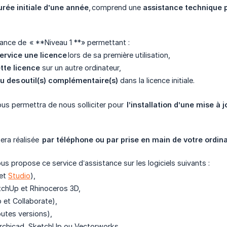
urée initiale d’une année
, comprend une
assistance technique po
stance de « **Niveau 1 **» permettant :
ervice une licence
lors de sa première utilisation,
tte licence
sur un autre ordinateur,
ou des outil(s) complémentaire(s)
dans la licence initiale.
us permettra de nous solliciter pour
l’installation d’une mise à j
sera réalisée
par téléphone ou par prise en main de votre ordi
 propose ce service d’assistance sur les logiciels suivants :
et
Studio
),
chUp et Rhinoceros 3D,
 et Collaborate),
outes versions),
rchicad, SketchUp ou Vectorworks,